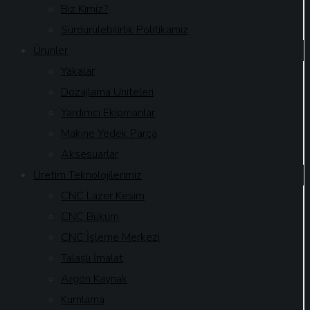
Biz Kimiz?
Sürdürülebilirlik Politikamız
Ürünler
Yakalar
Dozajlama Üniteleri
Yardımcı Ekipmanlar
Makine Yedek Parça
Aksesuarlar
Üretim Teknolojilerimiz
CNC Lazer Kesim
CNC Büküm
CNC İşleme Merkezi
Talaşlı İmalat
Argon Kaynak
Kumlama