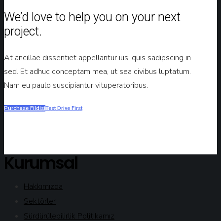
We’d love to help you on your next
project.
At ancillae dissentiet appellantur ius, quis sadipscing in
sed. Et adhuc conceptam mea, ut sea civibus luptatum.
Nam eu paulo suscipiantur vituperatoribus.
Purchase Fildisi
Test Drive First
Kurumsal
Hakkımızda
Sektörler
Sürdürülebilirlik Politikamız