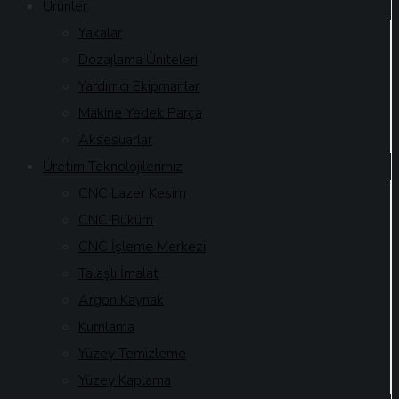
Ürünler
Yakalar
Dozajlama Üniteleri
Yardımcı Ekipmanlar
Makine Yedek Parça
Aksesuarlar
Üretim Teknolojilerimiz
CNC Lazer Kesim
CNC Büküm
CNC İşleme Merkezi
Talaşlı İmalat
Argon Kaynak
Kumlama
Yüzey Temizleme
Yüzey Kaplama