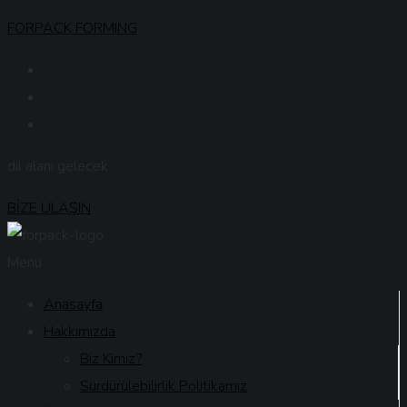
FORPACK FORMING
dil alanı gelecek
BİZE ULAŞIN
Menu
Anasayfa
Hakkımızda
Biz Kimiz?
Sürdürülebilirlik Politikamız