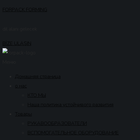
FORPACK FORMING
dil alanı gelecek
BİZE ULAŞIN
Меню
Домашняя страница
о нас
КТО МЫ
Наша политика устойчивого развития
Товары
РУКАВООБРАЗОВАТЕЛИ
ВСПОМОГАТЕЛЬНОЕ ОБОРУДОВАНИЕ