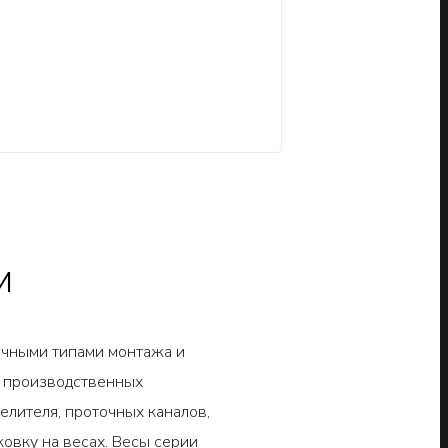
и
ичными типами монтажа и
т производственных
елителя, проточных каналов,
ковку на весах. Весы серии