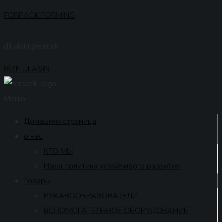
FORPACK FORMING
dil alanı gelecek
BİZE ULAŞIN
Меню
Домашняя страница
о нас
КТО МЫ
Наша политика устойчивого развития
Товары
РУКАВООБРАЗОВАТЕЛИ
ВСПОМОГАТЕЛЬНОЕ ОБОРУДОВАНИЕ