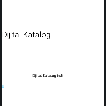
Dijital Katalog
Dijital Katalog indir