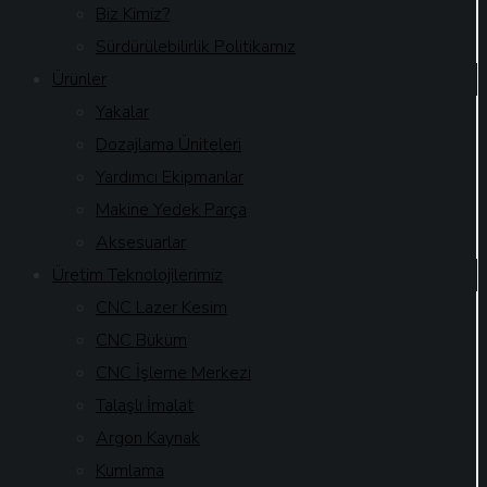
Biz Kimiz?
Sürdürülebilirlik Politikamız
Ürünler
Yakalar
Dozajlama Üniteleri
Yardımcı Ekipmanlar
Makine Yedek Parça
Aksesuarlar
Üretim Teknolojilerimiz
CNC Lazer Kesim
CNC Büküm
CNC İşleme Merkezi
Talaşlı İmalat
Argon Kaynak
Kumlama