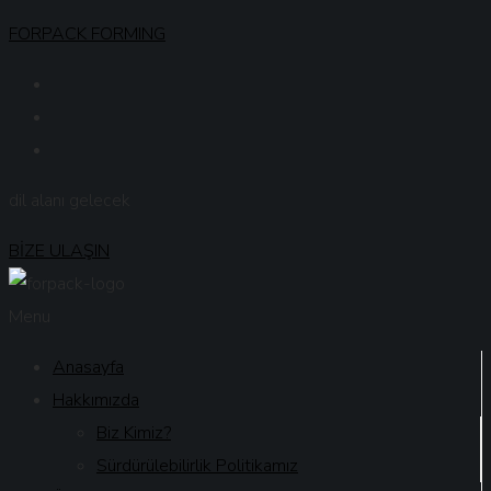
FORPACK FORMING
dil alanı gelecek
BİZE ULAŞIN
Menu
Anasayfa
Hakkımızda
Biz Kimiz?
Sürdürülebilirlik Politikamız