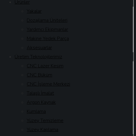
Ürünler
Yakalar
Dozajlama Üniteleri
Yardımcı Ekipmanlar
Makine Yedek Parça
Aksesuarlar
Üretim Teknolojilerimiz
CNC Lazer Kesim
CNC Büküm
CNC İşleme Merkezi
Talaşlı İmalat
Argon Kaynak
Kumlama
Yüzey Temizleme
Yüzey Kaplama