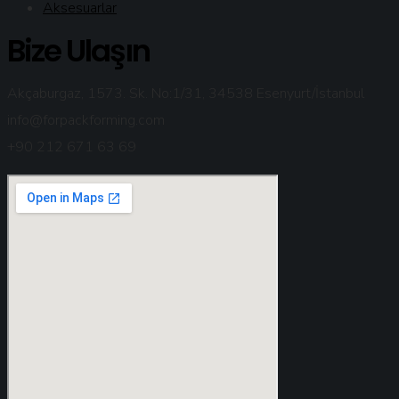
Aksesuarlar
Bize Ulaşın
Akçaburgaz, 1573. Sk. No:1/31, 34538 Esenyurt/İstanbul
info@forpackforming.com
+90 212 671 63 69