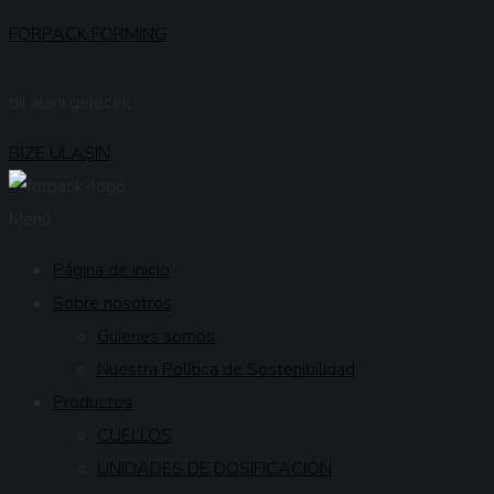
FORPACK FORMING
dil alanı gelecek
BİZE ULAŞIN
Menú
Página de inicio
Sobre nosotros
Guienes somos
Nuestra Política de Sostenibilidad
Productos
CUELLOS
UNIDADES DE DOSIFICACIÓN