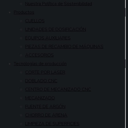
Nuestra Política de Sostenibilidad
Productos
CUELLOS
UNIDADES DE DOSIFICACIÓN
EQUIPOS AUXILIARES
PIEZAS DE RECAMBIO DE MÁQUINAS
ACCESORIOS
Tecnologías de producción
CORTE POR LASER
DOBLADO CNC
CENTRO DE MECANIZADO CNC
MECANIZADO
FUENTE DE ARGÓN
CHORRO DE ARENA
LIMPIEZA DE SUPERFICIES