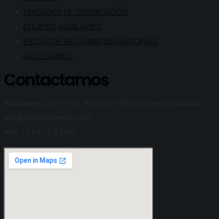
UNIDADES DE DOSIFICACIÓN
EQUIPOS AUXILIARES
PIEZAS DE RECAMBIO DE MÁQUINAS
ACCESORIOS
Contactamos
Akçaburgaz, 1573. Sk. No:1/31, 34538 Esenyurt/İstanbul
info@forpackforming.com
+90 212 671 63 69