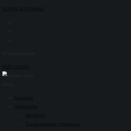
FORPACK FORMING
dil alanı gelecek
BİZE ULAŞIN
Menu
Anasayfa
Hakkımızda
Biz Kimiz?
Sürdürülebilirlik Politikamız