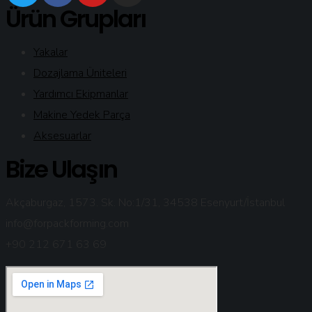
Ürün Grupları
Yakalar
Dozajlama Üniteleri
Yardımcı Ekipmanlar
Makine Yedek Parça
Aksesuarlar
Bize Ulaşın
Akçaburgaz, 1573. Sk. No:1/31, 34538 Esenyurt/İstanbul
info@forpackforming.com
+90 212 671 63 69