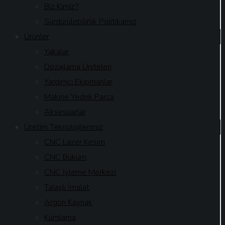
Biz Kimiz?
Sürdürülebilirlik Politikamız
Ürünler
Yakalar
Dozajlama Üniteleri
Yardımcı Ekipmanlar
Makine Yedek Parça
Aksesuarlar
Üretim Teknolojilerimiz
CNC Lazer Kesim
CNC Büküm
CNC İşleme Merkezi
Talaşlı İmalat
Argon Kaynak
Kumlama