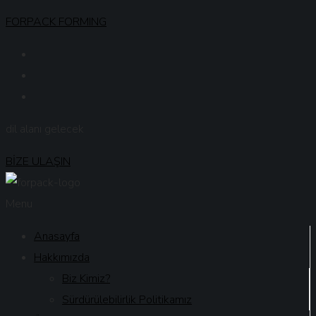
FORPACK FORMING
dil alanı gelecek
BİZE ULAŞIN
Menu
Anasayfa
Hakkımızda
Biz Kimiz?
Sürdürülebilirlik Politikamız