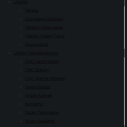
Ürünler
Yakalar
Dozajlama Üniteleri
Yardımcı Ekipmanlar
Makine Yedek Parça
Aksesuarlar
Üretim Teknolojilerimiz
CNC Lazer Kesim
CNC Büküm
CNC İşleme Merkezi
Talaşlı İmalat
Argon Kaynak
Kumlama
Yüzey Temizleme
Yüzey Kaplama