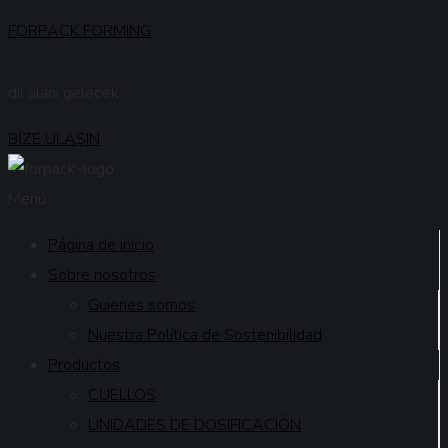
FORPACK FORMING
dil alanı gelecek
BİZE ULAŞIN
Menú
Página de inicio
Sobre nosotros
Guienes somos
Nuestra Política de Sostenibilidad
Productos
CUELLOS
UNIDADES DE DOSIFICACIÓN