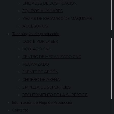
UNIDADES DE DOSIFICACIÓN
EQUIPOS AUXILIARES
PIEZAS DE RECAMBIO DE MÁQUINAS
ACCESORIOS
Tecnologías de producción
CORTE POR LASER
DOBLADO CNC
CENTRO DE MECANIZADO CNC
MECANIZADO
FUENTE DE ARGÓN
CHORRO DE ARENA
LIMPIEZA DE SUPERFICIES
RECUBRIMIENTO DE LA SUPERFICIE
Información de Flujo de Producción
Contacto