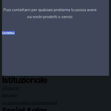
Puoi contattarci per qualsiasi problema tu possa avere
sui nostri prodotti o servizi.
Contattaci
İstituzionale
Chi siamo
industrie
La nostra politica di sostenibilità
Sosial Aglar