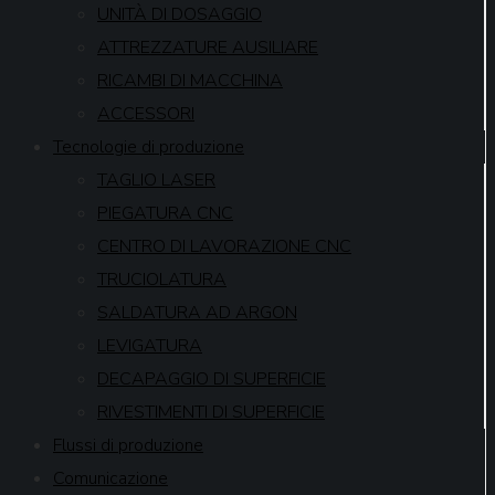
UNITÀ DI DOSAGGIO
ATTREZZATURE AUSILIARE
RICAMBI DI MACCHINA
ACCESSORI
Tecnologie di produzione
TAGLIO LASER
PIEGATURA CNC
CENTRO DI LAVORAZIONE CNC
TRUCIOLATURA
SALDATURA AD ARGON
LEVIGATURA
DECAPAGGIO DI SUPERFICIE
RIVESTIMENTI DI SUPERFICIE
Flussi di produzione
Comunicazione