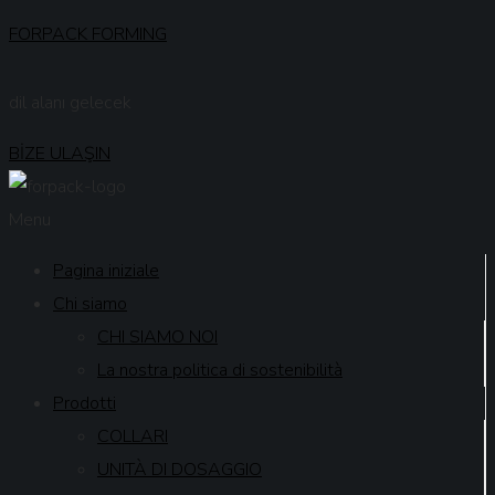
FORPACK FORMING
dil alanı gelecek
BİZE ULAŞIN
Menu
Pagina iniziale
Chi siamo
CHI SIAMO NOI
La nostra politica di sostenibilità
Prodotti
COLLARI
UNITÀ DI DOSAGGIO