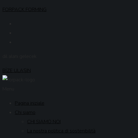
FORPACK FORMING
dil alanı gelecek
BİZE ULAŞIN
Menu
Pagina iniziale
Chi siamo
CHI SIAMO NOI
La nostra politica di sostenibilità