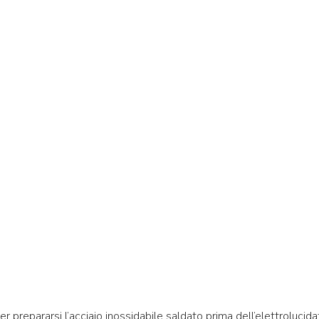
r prepararsi l’acciaio inossidabile saldato prima dell’elettrolucida