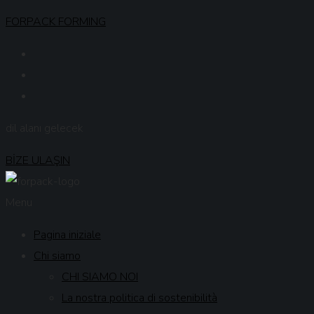
FORPACK FORMING
dil alanı gelecek
BİZE ULAŞIN
Menu
Pagina iniziale
Chi siamo
CHI SIAMO NOI
La nostra politica di sostenibilità