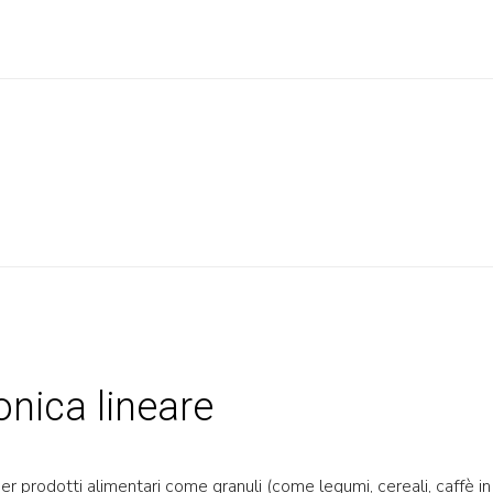
onica lineare
r prodotti alimentari come granuli (come legumi, cereali, caffè in g