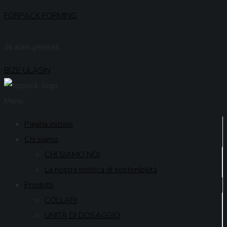
FORPACK FORMING
dil alanı gelecek
BİZE ULAŞIN
Menu
Pagina iniziale
Chi siamo
CHI SIAMO NOI
La nostra politica di sostenibilità
Prodotti
COLLARI
UNITÀ DI DOSAGGIO