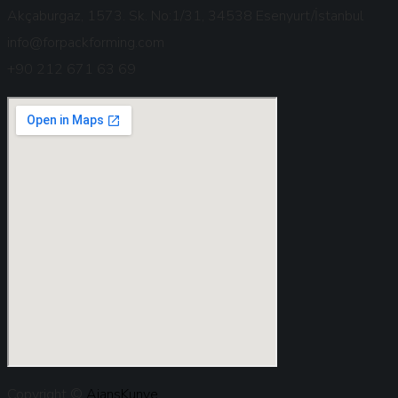
Akçaburgaz, 1573. Sk. No:1/31, 34538 Esenyurt/İstanbul
info@forpackforming.com
+90 212 671 63 69
Copyright ©
AjansKunye