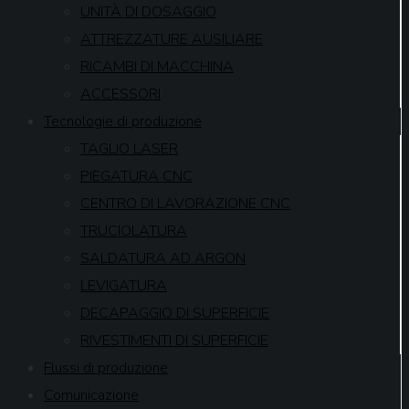
UNITÀ DI DOSAGGIO
ATTREZZATURE AUSILIARE
RICAMBI DI MACCHINA
ACCESSORI
Tecnologie di produzione
TAGLIO LASER
PIEGATURA CNC
CENTRO DI LAVORAZIONE CNC
TRUCIOLATURA
SALDATURA AD ARGON
LEVIGATURA
DECAPAGGIO DI SUPERFICIE
RIVESTIMENTI DI SUPERFICIE
Flussi di produzione
Comunicazione