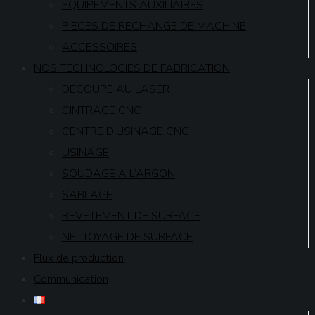
EQUIPEMENTS AUXILIAIRES
PIECES DE RECHANGE DE MACHINE
ACCESSOIRES
NOS TECHNOLOGIES DE FABRICATION
DECOUPE AU LASER
CINTRAGE CNC
CENTRE D’USINAGE CNC
USINAGE
SOUDAGE A L’ARGON
SABLAGE
REVETEMENT DE SURFACE
NETTOYAGE DE SURFACE
Flux de production
Communication