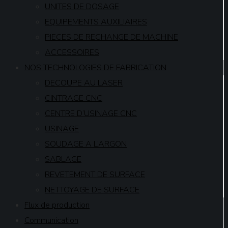
UNITES DE DOSAGE
EQUIPEMENTS AUXILIAIRES
PIECES DE RECHANGE DE MACHINE
ACCESSOIRES
NOS TECHNOLOGIES DE FABRICATION
DECOUPE AU LASER
CINTRAGE CNC
CENTRE D’USINAGE CNC
USINAGE
SOUDAGE A L’ARGON
SABLAGE
REVETEMENT DE SURFACE
NETTOYAGE DE SURFACE
Flux de production
Communication