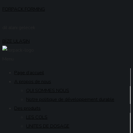
FORPACK FORMING
dil alanı gelecek
BİZE ULAŞIN
Menu
Page d’accueil
A propos de nous
QUI SOMMES NOUS
Notre politique de développement durable
Des produits
LES COLS
UNITES DE DOSAGE