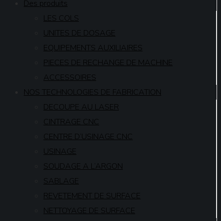
Des produits
LES COLS
UNITES DE DOSAGE
EQUIPEMENTS AUXILIAIRES
PIECES DE RECHANGE DE MACHINE
ACCESSOIRES
NOS TECHNOLOGIES DE FABRICATION
DECOUPE AU LASER
CINTRAGE CNC
CENTRE D’USINAGE CNC
USINAGE
SOUDAGE A L’ARGON
SABLAGE
REVETEMENT DE SURFACE
NETTOYAGE DE SURFACE