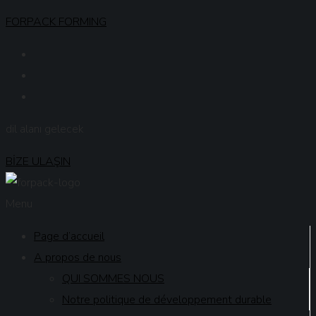
FORPACK FORMING
dil alanı gelecek
BİZE ULAŞIN
Menu
Page d’accueil
A propos de nous
QUI SOMMES NOUS
Notre politique de développement durable