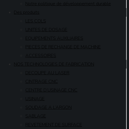
Notre politique de développement durable
Des produits
LES COLS
UNITES DE DOSAGE
EQUIPEMENTS AUXILIAIRES
PIECES DE RECHANGE DE MACHINE
ACCESSOIRES
NOS TECHNOLOGIES DE FABRICATION
DECOUPE AU LASER
CINTRAGE CNC
CENTRE D’USINAGE CNC
USINAGE
SOUDAGE A L’ARGON
SABLAGE
REVETEMENT DE SURFACE