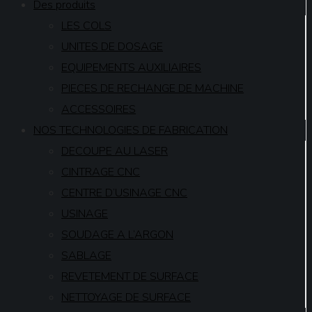
Des produits
LES COLS
UNITES DE DOSAGE
EQUIPEMENTS AUXILIAIRES
PIECES DE RECHANGE DE MACHINE
ACCESSOIRES
NOS TECHNOLOGIES DE FABRICATION
DECOUPE AU LASER
CINTRAGE CNC
CENTRE D’USINAGE CNC
USINAGE
SOUDAGE A L’ARGON
SABLAGE
REVETEMENT DE SURFACE
NETTOYAGE DE SURFACE