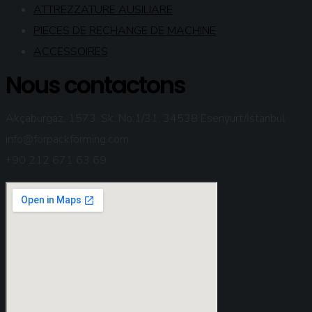
ATTREZZATURE AUSILIARE
PIECES DE RECHANGE DE MACHINE
ACCESSOIRES
Nous contactons
Akçaburgaz, 1573. Sk. No:1/31, 34538 Esenyurt/İstanbul
info@forpackforming.com
+90 212 671 63 69