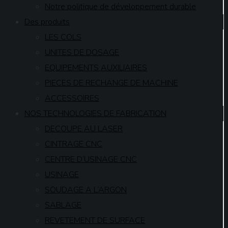
Notre politique de développement durable
Des produits
LES COLS
UNITES DE DOSAGE
EQUIPEMENTS AUXILIAIRES
PIECES DE RECHANGE DE MACHINE
ACCESSOIRES
NOS TECHNOLOGIES DE FABRICATION
DECOUPE AU LASER
CINTRAGE CNC
CENTRE D’USINAGE CNC
USINAGE
SOUDAGE A L’ARGON
SABLAGE
REVETEMENT DE SURFACE