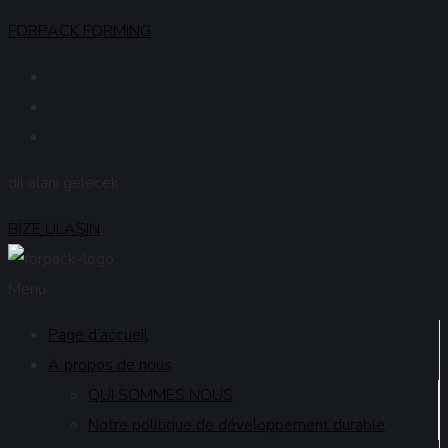
FORPACK FORMING
dil alanı gelecek
BİZE ULAŞIN
Menu
Page d’accueil
A propos de nous
QUI SOMMES NOUS
Notre politique de développement durable