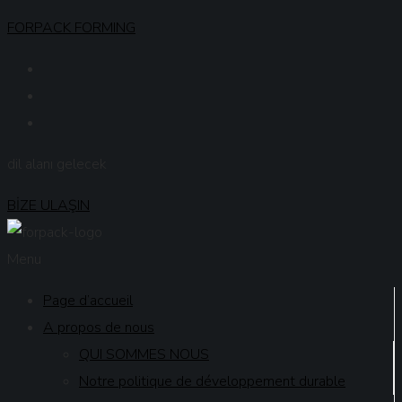
FORPACK FORMING
dil alanı gelecek
BİZE ULAŞIN
Menu
Page d’accueil
A propos de nous
QUI SOMMES NOUS
Notre politique de développement durable