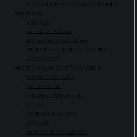
Notre politique de développement durable
Des produits
LES COLS
UNITES DE DOSAGE
EQUIPEMENTS AUXILIAIRES
PIECES DE RECHANGE DE MACHINE
ACCESSOIRES
NOS TECHNOLOGIES DE FABRICATION
DECOUPE AU LASER
CINTRAGE CNC
CENTRE D’USINAGE CNC
USINAGE
SOUDAGE A L’ARGON
SABLAGE
REVETEMENT DE SURFACE