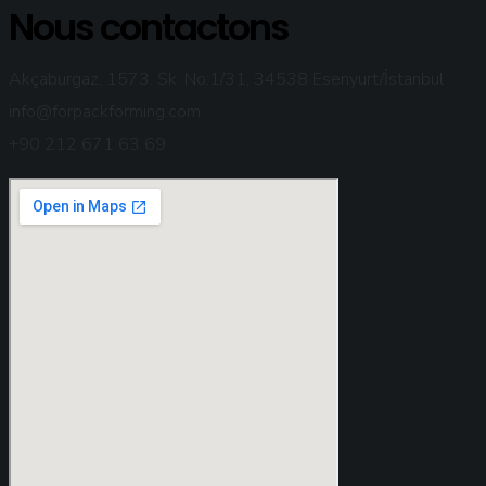
Nous contactons
Akçaburgaz, 1573. Sk. No:1/31, 34538 Esenyurt/İstanbul
info@forpackforming.com
+90 212 671 63 69