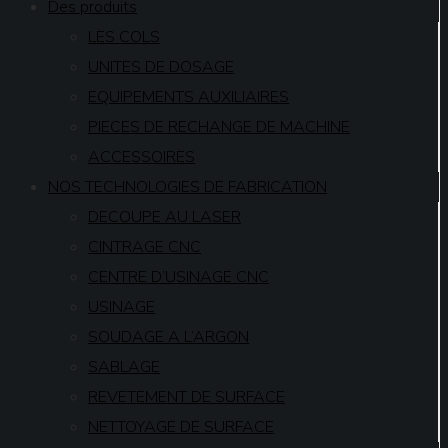
Des produits
LES COLS
UNITES DE DOSAGE
EQUIPEMENTS AUXILIAIRES
PIECES DE RECHANGE DE MACHINE
ACCESSOIRES
NOS TECHNOLOGIES DE FABRICATION
DECOUPE AU LASER
CINTRAGE CNC
CENTRE D’USINAGE CNC
USINAGE
SOUDAGE A L’ARGON
SABLAGE
REVETEMENT DE SURFACE
NETTOYAGE DE SURFACE