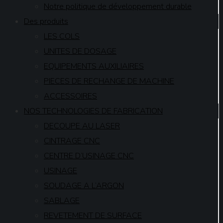
Notre politique de développement durable
Des produits
LES COLS
UNITES DE DOSAGE
EQUIPEMENTS AUXILIAIRES
PIECES DE RECHANGE DE MACHINE
ACCESSOIRES
NOS TECHNOLOGIES DE FABRICATION
DECOUPE AU LASER
CINTRAGE CNC
CENTRE D’USINAGE CNC
USINAGE
SOUDAGE A L’ARGON
SABLAGE
REVETEMENT DE SURFACE