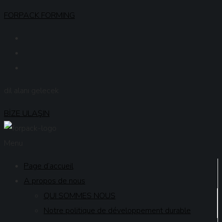
FORPACK FORMING
dil alanı gelecek
BİZE ULAŞIN
Menu
Page d’accueil
A propos de nous
QUI SOMMES NOUS
Notre politique de développement durable