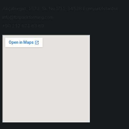
Akçaburgaz, 1573. Sk. No:1/31, 34538 Esenyurt/İstanbul
info@forpackforming.com
+90 212 671 63 69