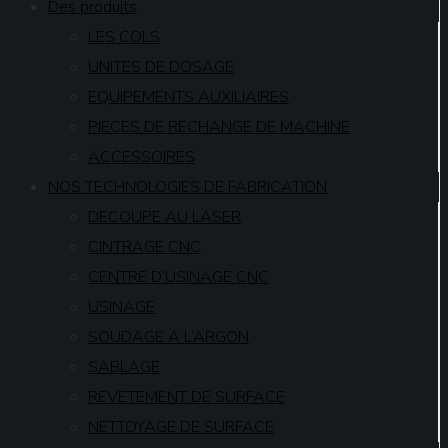
Des produits
LES COLS
UNITES DE DOSAGE
EQUIPEMENTS AUXILIAIRES
PIECES DE RECHANGE DE MACHINE
ACCESSOIRES
NOS TECHNOLOGIES DE FABRICATION
DECOUPE AU LASER
CINTRAGE CNC
CENTRE D’USINAGE CNC
USINAGE
SOUDAGE A L’ARGON
SABLAGE
REVETEMENT DE SURFACE
NETTOYAGE DE SURFACE